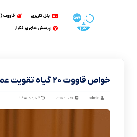
پنل کاربری
قاووت (
پرسش های پر تکرار
خواص قاووت ۲۰ گیاه تقویت عمومی بدن
admin
2 خرداد 1،405
بلاگ | مقالات