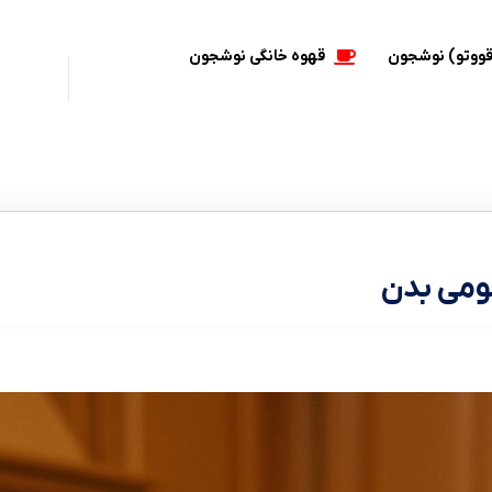
قووتو) نوشجون
قهوه خانگی نوشجون