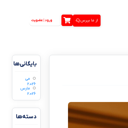
از ما بپرس
ورود | عضویت
بایگانی‌ها
می
2،026
مارس
2،026
دسته‌ها