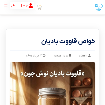
ورود | ثبت نام
خواص قاووت بادیان
admin
2 خرداد 1،405
بلاگ | مقالات