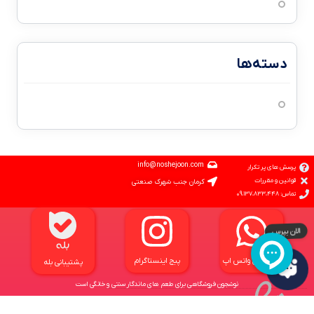
مارس 2،026
دسته‌ها
بلاگ | مقالات
info@noshejoon.com
پرسش های پر تکرار
قوانین و مقررات
کرمان جنب شهرک صنعتی
تماس: ۰۹،۱۳۷،۸۳۳،۴۴۸
پشتیبانی واتس اپ
پبج اینستاگرام
پشتیبانی بله
نوشجون فروشگاهی برای طعم های ماندگار سنتی و خانگی است