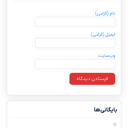
نام (الزامی)
ایمیل (الزامی)
وب‌سایت
بایگانی‌ها
می 2،026