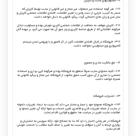
۱۱– مسئولیتهای سایت و کاربران
۱-۱۱– هر گونه استفاده غیر متعارف، غیر مجاز و غیر قانونی از سایت توسط کاربران که
منجر به آسیب، خرابی، از دست رفتن یا تغییر اطلاعات، افشای اطلاعات شخصی کاربران و
سایر ضرر و زیان های احتمالی گردد، پیگرد قانونی به دنبال خواهد داشت.
۲-۱۱– کاربران موظف به حفاظت از اطلاعات شخصی کاربری خویش بوده و مسئولیت تبادل
هرگونه اطلاعاتی که از طریق شناسه کاربری و رمز عبور آن ها صورت می گیرد بر عهده آنان
است.
۳-۱۱– فروشگاه در قبال افشای اطلاعات کاربر در اثر قصور و یا ویروسی شدن سیستم
کامپیوتری وی مسئولیتی نخواهد داشت.
۱۲– حق مالکیت مادی و معنوی
۱-۱۲– کلیه محتوای سایت صرفاً متعلق به فروشگاه بوده و هرگونه کپی برداری و استفاده
شخصی یا تجاری از آن بدون کسب مجوز مکتوب از فروشگاه، غیر مجاز و پیگرد قانونی به
همراه خواهد داشت.
۱۳– اختیارات فروشگاه
۱-۱۳– فروشگاه همواره خود را مجاز و مختار می داند که نسبت به ایجاد تغییرات دلخواه
در سایت از جمله تغییرات فنی و ظاهری، تغییر خدمات و نحوه ارائه آن، تغییر محتوا و
اطلاعات سایت، تغییر در سیاست ها، حقوق و قوانین اقدام نماید.
فروشگاه در هر زمانی اختیار را دارد که بنا به مصالح خود، ارائه سرویس به مشتریان و
برقراری ارتباط با آنان را متوقف و نسبت به تغییر یا حذف کلیه مطالب یا خدمات خویش
اقدام نماید.