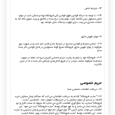
۱۴– شرایط خاص
۱-۱۴– با توجه به اینکه قوانین فوق، قوانین کلی فروشگاه بوده و ممکن است در موارد
خاص مشمول برخی کالاها نگردد، توضیحات درج شده در فاکتور و رسید تحویل کالا، که به
امضاء مشتری می رسد، دارای اولویت و ملاک عمل خواهد بود.
۱۶–موارد فورس ماژور
۱-۱۶– تمامی شرایط و قوانین مندرج، در شرایط عادی قابل اجرا است و در صورت بروز
هرگونه از موارد فورس ماژور، فروشگاه هیچ گونه مسئولیتی در قبال قوانین ذکر شده
ندارد.
۲-۱۶– فروشگاه خود را ملزم به رعایت حریم شخصی کاربران می‌داند، لطفا در صورت
مشاهده هرگونه تخلف، مراتب را از طریق کانال‏‌های ارتباطی ذکر شده با ما در میان
بگذارید.
حریم خصوصی
۱۷– دریافت اطلاعات شخصی شما
۱-۱۷-” سایت فروشگاه” اقدام به دریافت اطلاعاتی می کند که هنگام ارسال سفارش خرید
کالاها، بر مبنای آن بتوان سفارش را در اسرع وقت تحویل دهد. همچنین “سایت
فروشگاه” مبادرت به جمع آوری اطلاعات آماری می نماید که مربوط به سخت افزار و نرم
افزار رایانه شما می باشد و به طور خودکار توسط “سایت فروشگاه” ثبت می شود. این
اطلاعات می تواند شامل آدرس IP، نوع مرورگر، نام حوزه اینترنتی و زمان دسترسی به سایت
باشد. این اطلاعات توسط “سایت فروشگاه” برای انجام عملیات بهتر، حفظ کیفیت