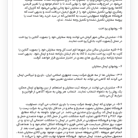
می‌شود در اسرع وقت سفارش خود را نهایی کنند تا با اتمام موجودی یا تغییر قیمتی
کالاها روبرو نشوند. شایان ذکر است سفارش تنها زمانی نهایی می‌شود که کاربران کد
رهگیری نهایی تکمیل سفارش خود را از طریق ایمیل دریافت کنند و بدیهی است که
فروشگاه هیچ‌گونه مسوولیتی نسبت به کالاهایی که در سبد خرید رها شده است یا
پروسه سفارش تکمیل نشده و تکمیل وجه نشده ، ندارد.
۵– روشهای پرداخت
۱-۵– مشتریان ساکن شهر کرمان می توانند وجه سفارش خود را بصورت آنلاین یا پرداخت
در محل (بصورت کارت بانکی) پرداخت نمایند.
۲-۵–کلیه مشتریان ساکن سایر شهرها لازم است کل وجه سفارش خود را بصورت آنلاین یا
کارت به کارت پرداخت نمایند تا کالا به نام ایشان بارنامه شده و ارسال شود. بدیهی است
شماره بارنامه برای پیگیری های بعدی در اختیار مشتری قرار خواهد گرفت.
۶– روشهای ارسال سفارش
۳-۶– سفارش ها از سه طریق شرکت پست جمهوری اسلامی ایران ، باربری و تیپاکس ارسال
می گردند که گاهی می تواند به انتخاب مشتری تعیین شود.
۴-۶– مشتریان می توانند در مرحله ثبت سفارش و استعلام، از بین روشهای ارسال ممکن،
یک روش را به دلخواه انتخاب نمایند. انتخاب هر روش به منزله آگاهی از قوانین و
شرایط آن می باشد.
۵-۶– در مواردی که ارسال توسط شرکت پست یا باربری انتخاب می گردد، مسئولیت
فروشگاه تحویل سفارش بصورت صحیح و سالم و در حداقل بازه زمانی به شرکت پست یا
باربری و ارسال کد پیگیری برای مشتری می باشد. در این موارد باتوجه به اینکه مطابق
مواد ۳۸۶ و ۳۸۷ قانون تجارت کلیه مشکلات ناشی از حمل کالا بر عهده متصدی حمل و
نقل بوده و فروشگاه مسئولیتی در قبال تاخیر در ارسال یا مشکلات احتمالی آن ندارد و در
صورت بروز مشکل میبایست طی تماس فوری با فروشگاه اشکال اعلام شود و با هماهنگی
فروشگاه صورتجلسه خسارت با شرکت متصدی حمل بار انجام شود .بدیهی است بعد از
انجام امور مربوطه ، کالای مربوطه مسترد شده و در صورت موجود بودن کالای سفارش شده ،
محصول سفارشی مجدد ارسال میشود. فروشگاه همواره نهایت تلاش خود را می‏‌کند تا