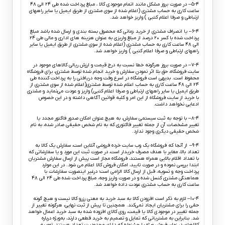
۵-۴– در صورت بروز مشکل مانند اتمام موجودی کالا ، مبلغ پرداخت شده طی ۲۴ الی ۴۸
ساعت کاری به حساب مشتری (اعلام شده از سوی مشتری از طریق ایمیل یا سایر راههای
ارتباطی و صرفا اعلام کتبی ) واریز خواهد شد.
۶-۴– یا انصراف مشتری از خرید ،زمانی که محصول بسته بندی و ارسال شده باشد مبلغ
پرداخت شده با کسر ۲۰ درصد از مبلغ واریزی به عنوان هزینه های اداری و مالی طی ۲۴
الی ۴۸ ساعت کاری به حساب مشتری (اعلام شده از سوی مشتری از طریق ایمیل یا سایر
راههای ارتباطی و صرفا اعلام کتبی ) واریز خواهد شد.
۷-۴– در صورت بروز هرگونه خطا نسبت به درج قیمت و ارزش ریالی کالاهای موجود در
سایت فروشگاه، حق بلا اثر نمودن سفارش و خرید انجام شده توسط مشتری، برای فروشگاه
محفوظ است. بدیهی است فروشگاه در اسرع وقت وجه دریافتی را به پرداخت کننده طی
۲۴ الی ۴۸ ساعت کاری به حساب اعلام شده توسط مشتری(اعلام شده از سوی مشتری از
طریق ایمیل یا سایر راههای ارتباطی و صرفا اعلام کتبی) واریز و عودت می‌نماید و مشتری
با خرید از سایت فروشگاه از این امر و کلیه قوانین آگاهی داشته و در این خصوص
ادعایی نخواهد داشت.
۸-۴– با توجه به ثبت سیستمی سفارش، به هیچ عنوان امکان صدور فاکتور مجدد یا
تغییر مشخصات آن از جمله تغییر فاکتوری که به نام شخص حقیقی صادر شده، به نام
شخص حقیقی دیگری وجود ندارد.
۹-۴– از آنجا که فروشگاه یک وب ‌سایت خرده‌ فروشی آنلاین است، سفارش یک کالا به
تعداد بالا، مغایر با هدف مصرف خریدار است، در صورت ثبت این مورد و یا سفارشاتی که
با تعداد اقلام بالایی همراه هستند، فروشگاه مجاز است پیش از ارسال سفارش مشتریان
ابتدا بررسی نموده و در صورت تایید، امکان فروش کالا اعلام می شود. در این موارد
پرداخت وجه و تسویه، قبل از ارسال کالا الزامی است؛ درغیر اینصورت سفارشات با
هماهنگی مشتری کنسل شده و در صورت واریز وجه، مبلغ پرداخت شده طی ۲۴ الی ۴۸
ساعت کاری به حساب مشتری عودت داده خواهد شد.
۱۰-۴– لازم به ذکر است افزودن کالا به سبد خرید به معنی رزرو کالا نیست و هیچ گونه
حقی را برای مشتریان ایجاد نمی‌کند. همچنین تا پیش از ثبت نهایی، هرگونه تغییر از
جمله تغییر در موجودی کالا یا قیمت، روی کالای افزوده شده به سبد خرید اعمال خواهد
شد. بنابراین به مشتریانی که تمایل و تصمیم به خرید قطعی دارند، به‌ویژه درباره
کالاهای در زمان فروش ویژه یا جشنواره که دارای محدودیت تعداد هستند، توصیه