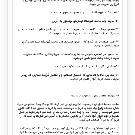
واژه‌های به کار رفته در توافقات ذیل الذکر، تعاریف کلمات مندرج در متن قوانین به
شرح زیر تعریف می شوند.
۱-۱–فروشگاه: فروشگاه اینترنتی نوشجون به عنوان فروشنده
۲-۱–سایت: وب سایت فروشگاه اینترنتی نوشجون به آدرس
www.noshejoon.com
۳-۱–محتوای سایت: کلیه اطلاعات من‌جمله قیمت، متن، عکس، فیلم و مشخصات فنی
محصولات یا کلیه مقالات و اخبار درج شده در سایت و وبلاگ
۴-۱–کاربر میهمان: هر فردی که از طریق اینترنت وارد سایت فروشگاه شده باشد، کاربر
میهمان تلقی می شود.
۵-۱–عضو: هر شخص حقیقی که بنا بر مشخصات هویتی قابل استناد به عضویت
سایت درآمده باشد، عضو تلقی می شود.
۶-۱–مشتری: کاربر یا عضوی که از سایت خرید می نماید.
۷-۱–سفارش: کالا یا کالاهایی که مشتری انتخاب و با تکمیل فرآیند سفارش گذاری در
سایت ، قصد خرید آنها را اعلام می نماید.
۲– شرایط انعقاد بیع برای خرید از سایت
مشابه محیط فیزیکی، در محیط الکترونیکی نیز هر گونه داد و ستدی که انجام می گیرد،
نشان دهنده وقوع یک عقد یا قرارداد می باشد. عقد یا قرارداد مطابق ماده ۱۸۳ قانون
مدنی عبارتست از اینکه ” یک یا چند نفر در مقابل یک یا چند نفر دیگر تعهد بر امری
نمایند و مورد قبول آنها باشد ” ؛ بر همین اساسقرارداد آنلاین نیز قراردادی است که از
طریق “داده پیام” منعقد می گردد.
ثبت هر گونه سفارش به منزله آگاهی و قبول قوانین سایت بوده و لذا مشتری موظف
است قبل از هر گونه ثبت سفارش این قوانین را به دقت مطالعه و در صورتیکه با آنها