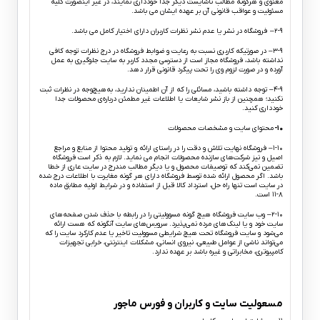
معنوی و هرگونه مطالب ناشایست دیگر جداً خودداری نمایند، در غیر اینصورت کلیه
مسئولیت و عواقب قانونی آن بر عهده ایشان می باشد.
۲-۹– فروشگاه در نشر یا عدم نشر نظرات کاربران دارای اختیار کامل می باشد.
۳-۹– در صورتیکه کاربری نسبت به رعایت و ضوابط فروشگاه در درج نظرات توجه کافی
نداشته باشد، فروشگاه مجاز است از دسترسی مجدد کاربر به سایت جلوگیری به عمل
آورده و در صورت لزوم وی را تحت پیگرد قانونی قرار دهد.
۴-۹– توجه داشته باشید، مسائلی را که از آن اطمینان ندارید، به‌هیچ‌وجه در نظرات ثبت
نکنید؛ همچنین از باز نشر شایعات یا اطلاعات غیر مطمئن درباره‌ی محصولات جدا
خودداری کنید.
۱۰-
محتوای سایت و مشخصات محصولات
۱-۱۰– فروشگاه نهایت تلاش و دقت را در راستای ارائه و تولید محتوا از منابع و مراجع
اصیل و نیز شرکت‏‌های سازنده محصولات انجام می نماید. لازم به ذکر است فروشگاه
تضمین نمی‏‌کند که توصیفات محصول و یا دیگر مطالب مندرج در سایت عاری از خطا
باشد. اگر محصول ارائه شده توسط فروشگاه دارای هر گونه مغایرت با اطلاعات درج شده
در سایت است تنها راه حل، استرداد کالا قبل از استفاده و در شرایط اولیه مطابق ماده
۸-۱۱ است.
۲-۱۰– وب ‏‌سایت فروشگاه هیچ گونه مسوولیتی را در رابطه با حذف شدن صفحه‏‌های
سایت خود و یا لینک‏‌های مرده نمی‌‏پذیرد. سروﻳس‌‏های سایت آن‏گونه که هست ارائه
می‏‌شود و سایت فروشگاه تحت هیچ شرایطی مسوولیت تاخیر یا عدم کارکرد سایت را که
می‌تواند ناشى از عوامل طبیعى، نیروى انسانی، مشکلات اینترنتى، خرابی تجهیزات
کامپیوترى، مخابراتى و غیره باشد بر عهده ندارد.
مسعولیت سایت و کاربران و فورس ماجور