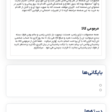
محتویات این صفحه در هر زمانی قابل تغییر است و این حق برای “صاحب امتیاز سایت
ره آورد” محفوظ بوده که بدون اطلاع و هماهنگی قبلی، اقدام به، بروز رسانی و یا تغییر در
محتوای این صفحه کند. کاربران موظف هستند که به صورت دوره ای و یا قبل از اقدام
به خرید به این صفحه مراجعه کرده تا از تغییرات احتمالی در قوانین آگاه شوند
مرجوعی کالا
همه محصولات دارای پلمپ هستند درصورت باز نشدن پلمپ و سالم بودن ظرف بسته
بندی میتوانید ان را برگشت دهید و مبلغ کالا طی یک تا سه روز کاری به حساب شخصی
تان (به کارتی که با آن پرداخت انجام دادید )واریز میگردد . لطفاً قبل از مرجوعی کالا به
پشتیبانی واتس اپ پیام دهید یا تیکت پشتیبانی در پنل کاربری بگذارید و منتظر تایید
از طرف تیم پشتیبانی بمانید تا فرایند بدرستی طی شود . سپاسگزارم
بایگانی‌ها
می 2،026
مارس 2،026
دسته‌ها