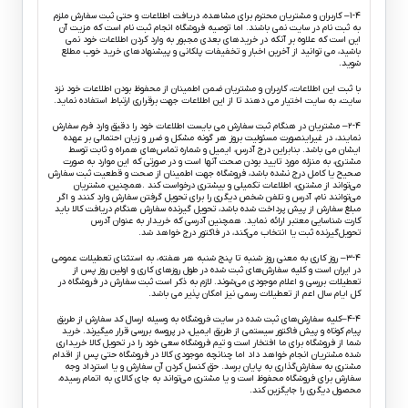
۱-۴– کاربران و مشتریان محترم برای مشاهده، دریافت اطلاعات و حتی ثبت سفارش ملزم
به ثبت نام در سایت نمی باشند. اما توصیه فروشگاه انجام ثبت نام است که مزیت آن
این است که علاوه بر آنکه در خریدهای بعدی مجبور به وارد کردن اطلاعات خود نمی
باشید، می توانید از آخرین اخبار و تخفیفات پلکانی و پیشنهادهای خرید خوب مطلع
شوید.
با ثبت این اطلاعات، کاربران و مشتریان ضمن اطمینان از محفوظ بودن اطلاعات خود نزد
سایت، به سایت اختیار می دهند تا از این اطلاعات جهت برقراری ارتباط استفاده نماید.
۲-۴– مشتریان در هنگام ثبت سفارش می بایست اطلاعات خود را دقیق وارد فرم سفارش
نمایند، در غیراینصورت مسئولیت بروز هر گونه مشکل و ضرر و زیان احتمالی بر عهده
ایشان می باشد. بنابراین درج آدرس، ایمیل و شماره تماس‌های همراه و ثابت توسط
مشتری، به منزله مورد تایید بودن صحت آنها است و در صورتی که این موارد به صورت
صحیح یا کامل درج نشده باشد، فروشگاه جهت اطمینان از صحت و قطعیت ثبت سفارش
می‌تواند از مشتری، اطلاعات تکمیلی و بیشتری درخواست کند .همچنین، مشتریان
می‌توانند نام، آدرس و تلفن شخص دیگری را برای تحویل گرفتن سفارش وارد کنند و اگر
مبلغ سفارش از پیش پرداخت شده باشد، تحویل گیرنده سفارش هنگام دریافت کالا باید
کارت شناسایی معتبر ارائه نماید. همچنین آدرسی که خریدار به عنوان آدرس
تحویل‌گیرنده ثبت یا انتخاب می‌کند، در فاکتور درج خواهد شد.
۳-۴– روز کاری به معنی روز شنبه تا پنج شنبه هر هفته، به استثنای تعطیلات عمومی
در ایران است و کلیه سفارش‏‌های ثبت شده در طول روزهای کاری و اولین روز پس از
تعطیلات بررسی و اعلام موجودی می‌‏شوند. لازم به ذکر است ثبت سفارش در فروشگاه در
کل ایام سال اعم از تعطیلات رسمی نیز امکان پذیر می باشد.
۴-۴–کلیه سفارش‌‏های ثبت شده در سایت فروشگاه به وسیله ارسال کد سفارش از طریق
پیام کوتاه و پیش فاکتور سیستمی از طریق ایمیل، در پروسه بررسی قرار میگیرند. خرید
شما از فروشگاه برای ما افتخار است و تیم فروشگاه سعی خود را در تحویل کالا خریداری
شده مشتریان انجام خواهد داد اما چنانچه موجودی کالا در فروشگاه حتی پس از اقدام
مشتری به سفارش‌‏گذاری به پایان برسد. حق کنسل کردن آن سفارش و یا استرداد وجه
سفارش برای فروشگاه محفوظ است و یا مشتری می‏‌تواند به جای کالای به اتمام رسیده،
محصول دیگری را جایگزین کند.