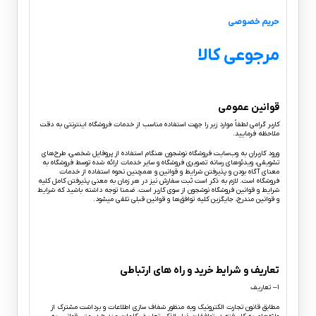
حریم خصوصی
مرجوعی کالا
قوانین عمومی
کاربر گرامی لطفاً موارد زیر را جهت استفاده مناسب از خدمات فروشگاه اینترنتی به دقت
ملاحظه فرمایید.
ورود کاربران به وب‏‌سایت فروشگاه نوشجون هنگام استفاده از پروفایل شخصی، طرح‏‌های
تشویقی، ویدئوهای رسانه تصویری فروشگاه و سایر خدمات ارائه شده توسط فروشگاه به
معنای آگاه بودن و پذیرفتن شرایط و قوانین و همچنین نحوه استفاده از خدمات
فروشگاه است. لازم به ذکر است ثبت سفارش نیز در هر زمان به معنی پذیرفتن کامل کلیه
شرایط و قوانین فروشگاه نوشجون از سوی کاربر است. ضمنا توجه داشته باشید که شرایط
و قوانین مندرج، جایگزین کلیه توافق‏‌ها و قوانین قبلی تلقی میشود.
تعاریف و شرایط خرید و راه های ارتباطی
۱– تعاریف
مطابق قانون تجارت الکترونیک وبه منظور شفاف سازی اطلاعات و برداشت مشترک از