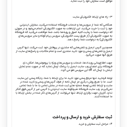
موافق است، سفارش خود را ثبت نماید.
۳– راه های ارتباط الکترونیکی سایت
هنگامی که شما از سرویس‌‏ها و خدمات فروشگاه استفاده می‏‌کنید، سفارش اینترنتی
خود را ثبت یا خرید می‏‌کنید، این ارتباطات به صورت الکترونیکی انجام می‏‌شود و در صورتی
که درخواست شما با رعایت کلیه اصول و رویه‏‌ها باشد، شما موافقت می‌‏کنید که فروشگاه
به صورت الکترونیکی (از طریق پست الکترونیکی، سرویس پیام کوتاه و سایر سرویس‌های
الکترونیکی) به درخواست شما پاسخ دهد.
همچنین آدرس ایمیل و تلفن‌هایی که مشتری در پروفایل خود ثبت می‌کند، تنها آدرس
ایمیل و تلفن‌های رسمی و مورد تایید مشتری است و تمام مکاتبات و پاسخ‌های سایت از
طریق آنها صورت می‌گیرد.
جهت اطلاع‌رسانی رویدادها، خدمات و سرویس‌های ویژه یا پروموشن‌ها، امکان دارد
فروشگاه برای اعضای وب سایت ایمیل یا پیامک ارسال نماید که در صورت عدم تمایل
ایشان با ارسال کد off این سرویس لغو می گردد.
توجه فرمایید تنها مرجع رسمی مورد تایید ما برای ارتباط با شما، پایگاه رسمی این سایت
است. ما با هیچ روش دیگری جز ارسال نامه از طرف آدرس‏‌های رسمی و تایید شده در
سایت و ارتباط تلفنی توسط شماره های ثبت شده در بخش تماس با، ما با شما تماس
نمی‌‏گیریم. وب سایت فروشگاه هیچگونه سایت اینترنتی با آدرسی غیر از آدرس فوق الذکر
ندارد، کاربران جهت برقراری ارتباط، تنها می‏‌توانند از آدرس‌‏های ذکر شده در بخش ارتباط با
ما استفاده کنند.
ثبت سفارش خرید و ارسال و پرداخت
۴– مراحل ثبت سفارش و خرید