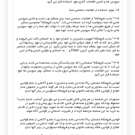
سرویس ها و تامین اطلاعات آماری مورد استفاده قرار می گیرد.
۱8– موارد استفاده از اطلاعات شخصی شما
۱-۱8-” سایت فروشگاه” از اطلاعات شخصی شما برای عملکرد وب سایت و تامین سرویس
هایی که شما درخواست کرده اید استفاده می کند. “سایت فروشگاه” همچنین ممکن
است از طریق نظرسنجی ها با شما ارتباط برقرار کند تا بتواند نظر شما را در مورد سرویس
های جاری یا امکان ارائه سرویس های جدید جویا شود.
۲-18-” سایت فروشگاه” فهرست مشتریان یا اعضای خود را به اشخاص ثالث نمی فروشد و
امکان دارد گاه به گاه، از طرف شرکای تجاری خود برای اطلاع رسانی در مورد پیشنهاداتی
که ممکن است مورد علاقه شما باشد با شما تماس بگیرد. در این حالت، اطلاعات منحصر
به فرد شما نظیر نام، تلفن، آدرس، Email و … به اشخاص و طرفین خارجی واگذار نمی
شود.
۳-۱8-” سایت فروشگاه” صفحاتی را که بازدیدکنندگان سایت مشاهده می کنند ردیابی
می کند تا به این ترتیب، تعیین کند چه سرویس هایی از بیشترین محبوبیت برخوردار
هستند. این اطلاعات در محتویات تبلیغاتی درون سایت یا عملکرد بهتر سرویس ها مورد
استفاده قرار می گیرد.
قوانین فروشگاه مشتمل بر18 ماده می باشد و مشتری با علم و آگاهی از تمام قوانین
نسبت به ثبت سفارش و خرید اقدام می نماید و لذا هر گونه ادعایی در خصوص عدم
اطلاع از قوانین، فاقد وجاهت قانونی بوده و فروشگاه مسئولیتی در برابر آنها ندارد.
محتویات این صفحه در هر زمانی قابل تغییر است و این حق برای “صاحب امتیاز سایت”
محفوظ بوده که بدون اطلاع و هماهنگی قبلی، اقدام به، بروز رسانی و یا تغییر در
محتوای این صفحه کند. کاربران موظف هستند که به صورت دوره ای و یا قبل از اقدام
به خرید به این صفحه مراجعه کرده تا از تغییرات احتمالی در قوانین آگاه شوند.
قوانین فروشگاه مشتمل بر18 ماده می باشد و مشتری با علم و آگاهی از تمام قوانین
نسبت به ثبت سفارش و خرید اقدام می نماید و لذا هر گونه ادعایی در خصوص عدم
اطلاع از قوانین، فاقد وجاهت قانونی بوده و فروشگاه مسئولیتی در برابر آنها ندارد
.