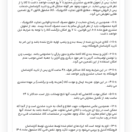
نماید؛ پس از تحویل ظاهری، مشتریان محترم تا ۷ روز فرصت خواهد داشت تا کالا را از
نظر فنی بررسی نماید. در صورت وجود هر گونه مشکل فنی و تایید کارشناسان خدمات
پس از فروش مربوطه ، مطابق قانون تجارت الکترونیک ، کالا مشمول قانون ۷ روز تضمین
طلایی تعویض می گردد.
۱۱-۸– همچنین در راستای حمایت از حقوق مصرف کننده و قوانین تجارت الکترونیک ،
کلیه محصولات باید از نظر فیزیکی سالم به دست مصرف کننده برسند. بعد از تحویل
مشتری طبق ماده ۸-۸ این قوانین ، تا ۷ روز امکان بازگشت کالا را با توجه به شرایط ذیل
خواهد داشت:
۱-۱۱-۸– کالای خریداری شده از بسته بندی و پلمپ اولیه خارج نشده باشد و این امر به
تایید کارشناسان فروشگاه برسد.
۲-۱۱-۸– کارتن و بسته بندی کالا کاملا سالم و بدون پارگی یا مخدوشی باشد. برچسب زدن
یا نوشتن توضیحات، آدرس یا هر مورد دیگری روی کارتن یا جعبه اصلی موجب عدم
امکان استفاده از این تضمین می گردد.
۳-۱۱-۸– در این شرایط وجه کالا حداکثر ظرف ۴۸ ساعت کاری پس از تایید کارشناسان
فروشگاه، به حساب مشتری واریز خواهد شد.
۴-۱۱-۸– در این موارد هزینه ارسال و عودت کالا (هزینه رفت و برگشت) بر عهده مشتری
می باشد.
۵-۱۱-۸– امکان عودت کالاهایی که قیمت آنها تابع نوسانات بازار است، حداکثر تا ۲۴
ساعت بعد از تکمیل سفارش می باشد.
۱۲-۸– همچنین عکس محصولات جهت اطلاع و کمک به خرید مشتری است و از آنجا که
ممکن است در پاره ای جزییات با کالای اصلی تفاوت هایی داشته باشد به استناد آنها
نمی توان اعلام مغایرت کرد. ملاک وجود مغایرت در مشخصات کالا، مشخصات فنی درج
شده در وب سایت است.
۱۳-۸– لازم به توجه است که ایرادهای اعلام شده توسط مشتری، توسط کارشناسان
فروشگاه کنترل و بررسی می‏‌شود و در صورت تائید وجود نقص فنی، کالا مشمول ماده ۸-۱۴