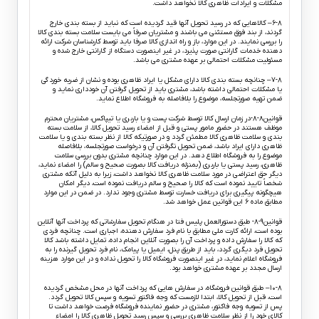
مشکلات و ایرادات ظاهری کالا نخواهد داشت.
۶-۸– کالاهایی که در رسید تحویل آنها قید گردیده است که نباید از بسته بندی خارج
گردند، از بند فوق مستثنی می باشند و مشتریان صرفاً می بایست سلامت بسته بندی کالا
را بررسی نمایند. در این موارد، باز و راه اندازی کالا صرفا باید توسط کارشناسان شرکت ارائه
دهنده خدمات گارانتی صورت پذیرد، در غیر اینصورت دستگاه از گارانتی خارج شده و
مسئولیت مشکلات احتمالی بر عهده مشتری می باشد.
۷-۸– چنانچه بسته بندی کالا دارای مشکل یا ایراد ظاهری بوده و نشان از ضربه خوردگی
یا مشکلات احتمالی داشته باشد، مشتری باید از تحویل گرفتن آن خودداری نماید و
ضمن تهیه صورتجلسه، موضوع را بلافاصله به فروشگاه اطلاع نماید.
قوانین۸-۸-در زمان ارسال کالا توسط شرکت پست و یا باربری یا تیپاکس، مشتریان محترم
موظف هستند در حضور مامور پستی و قبل از امضاء رسید تحویل کالا، از سلامت بسته
بندی و سلامت ظاهری کالا مطمئن گردد و در صورتیکه کالا از نظر بسته بندی و یا سلامت
ظاهری دارای ایراد باشد، ضمن تحویل نگرفتن آن و درخواست صورتجلسه، بلافاصله
موضوع را به فروشگاه اطلاع دهد. در این موارد چنانچه مشتری بدون بررسی سلامت
ظاهری، رسید پستی یا باربری (بمنزله دریافت کالا بصورت صحیح و سالم) را امضاء نماید،
دیگر حق اعتراضی در مورد سلامت ظاهری کالا نخواهد داشت، زیرا به دلیل آنکه مشتری
شخصاً تایید نموده است که کالا را صحیح و سالم دریافت نموده است، دیگر امکان
هیچگونه پیگیری برای دریافت خسارت توسط مشتری وجود ندارد. در ضمن در این موارد
مطابق ماده ۶ این قوانین عمل خواهد شد.
قوانین۹-۸- طبق دستورالعمل پلیس فتا در هنگام تحویل سفارشاتی که پرداخت آنها آنلاین
بوده است، ارائه کارت ملی مطابق با نام فرد سفارش دهنده، اجباری است. چنانچه فردی
که کالا را سفارش داده و پرداخت آن را بصورت آنلاین انجام داده، تمایل داشته باشد کالا
تحویل فرد دیگری گردد، باید از طریق پنل، ایمیل یا پیامک، نام فرد تحویل گیرنده را به
فروشگاه اعلام نماید، در غیر اینصورت فروشگاه کالا را تحویل نداده و در این موارد هزینه
ارسال مجدد بر عهده مشتری خواهد بود.
۱۰-۸– طبق قوانین فروشگاه، در سفارش هایی که پرداخت آنها در محل مشخص گردیده
است، قبل از تحویل کالا، ابتدا لازمست که وجه فاکتور تسویه و سپس کالا تحویل گردد.
پس از تسویه وجه فاکتور، مشتری در حضور نماینده فروشگاه فرصت خواهد داشت تا
کالای خود را از نظر سلامت ظاهری بررسی و سپس رسید تحویل ظاهری کالا را امضاء