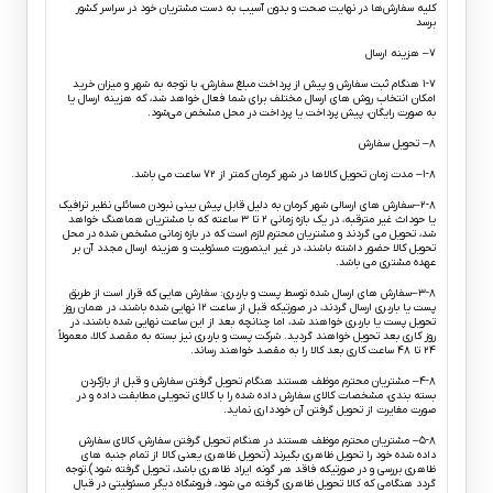
کلیه سفارش‏‌ها در نهایت صحت و بدون آسیب به دست مشتریان خود در سراسر کشور
برسد
۷– هزینه ارسال
۱-۷ هنگام ثبت سفارش و پیش از پرداخت مبلغ سفارش، با توجه به شهر و میزان خرید
امکان انتخاب روش های ارسال مختلف برای شما فعال خواهد شد، که هزینه ارسال یا
به صورت رایگان، پیش پرداخت یا پرداخت در محل مشخص می‌شود.
۸– تحویل سفارش
۱-۸– مدت زمان تحویل کالاها در شهر کرمان کمتر از ۷۲ ساعت می باشد.
۲-۸–سفارش های ارسالی شهر کرمان به دلیل قابل پیش بینی نبودن مسائلی نظیر ترافیک
یا حوداث غیر مترقبه، در یک بازه زمانی ۲ تا ۳ ساعته که با مشتریان هماهنگ خواهد
شد، تحویل می گردند و مشتریان محترم لازم است که در بازه زمانی مشخص شده در محل
تحویل کالا حضور داشته باشند، در غیر اینصورت مسئولیت و هزینه ارسال مجدد آن بر
عهده مشتری می باشد.
۳-۸–سفارش های ارسال شده توسط پست و باربری: سفارش هایی که قرار است از طریق
پست یا باربری ارسال گردند، در صورتیکه قبل از ساعت ۱۲ نهایی شده باشند، در همان روز
تحویل پست یا باربری خواهند شد، اما چنانچه بعد از این ساعت نهایی شده باشند، در
روز کاری بعد تحویل خواهند گردید. شرکت پست و باربری نیز بسته به مقصد کالا، معمولاً
۲۴ تا ۴۸ ساعت کاری بعد کالا را به مقصد خواهند رساند.
۴-۸– مشتریان محترم موظف هستند هنگام تحویل گرفتن سفارش و قبل از بازکردن
بسته بندی، مشخصات کالای سفارش داده شده را با کالای تحویلی مطابقت داده و در
صورت مغایرت از تحویل گرفتن آن خودداری نماید.
۵-۸– مشتریان محترم موظف هستند در هنگام تحویل گرفتن سفارش، کالای سفارش
داده شده خود را تحویل ظاهری بگیرند (تحویل ظاهری یعنی کالا از تمام جنبه های
ظاهری بررسی و در صورتیکه فاقد هر گونه ایراد ظاهری باشد، تحویل گرفته شود).توجه
گردد هنگامی که کالا تحویل ظاهری گرفته می شود، فروشگاه دیگر مسئولیتی در قبال