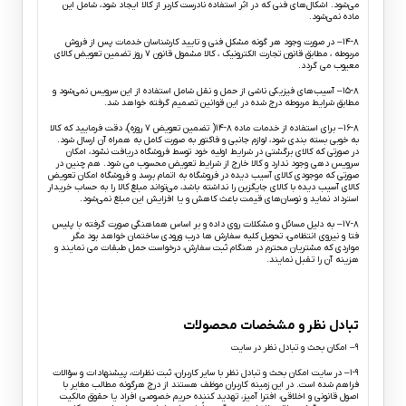
می‏‌شود. اشکال‏‌های فنی که در اثر استفاده نادرست کاربر از کالا ایجاد شود، شامل این
ماده نمی‌‏شود.
۱۴-۸– در صورت وجود هر گونه مشکل فنی و تایید کارشناسان خدمات پس از فروش
مربوطه ، مطابق قانون تجارت الکترونیک ، کالا مشمول قانون ۷ روز تضمین تعویض کالای
معیوب می گردد.
۱۵-۸– آسیب‏‌های فیزیکی ناشی از حمل و نقل شامل استفاده از این سرویس نمی‏‌شود و
مطابق شرایط مربوطه درج شده در این قوانین تصمیم گرفته خواهد شد.
۱۶-۸– برای استفاده از خدمات ماده ۸-۱۴( تضمین تعویض ۷ روزه)، دقت فرمایید که کالا
به ‏خوبی بسته ‌بندی شود، لوازم جانبی و فاکتور به صورت کامل به همراه آن ارسال شود.
در صورتی که کالای برگشتی در شرایط اولیه خود توسط فروشگاه دریافت نشود، امکان
سرویس دهی وجود ندارد و کالا خارج از شرایط تعویض محسوب می شود. هم چنین در
صورتی که موجودی کالای آسیب دیده در فروشگاه به اتمام برسد و فروشگاه امکان تعویض
کالای آسیب دیده با کالای جایگزین را نداشته باشد، می‌تواند مبلغ کالا را به حساب خریدار
استرداد نماید و نوسان‏‌های قیمت باعث کاهش و یا افزایش این مبلغ نمی‌‏شود.
۱۷-۸– به دلیل مسائل و مشکلات روی داده و بر اساس هماهنگی صورت گرفته با پلیس
فتا و نیروی انتظامی، تحویل کلیه سفارش ها درب ورودی ساختمان خواهد بود مگر
مواردی که مشتریان محترم در هنگام ثبت سفارش، درخواست حمل طبقات می نمایند و
هزینه آن را تقبل نمایند.
تبادل نظر و مشخصات محصولات
۹– امکان بحث و تبادل نظر در سایت
۱-۹– در سایت امکان بحث و تبادل نظر با سایر کاربران، ثبت نظرات، پیشنهادات و سؤالات
فراهم شده است. در این زمینه کاربران موظف هستند از درج هرگونه مطالب مغایر با
اصول قانونی و اخلاقی، افترا آمیز، تهدید کننده حریم خصوصی افراد یا حقوق مالکیت